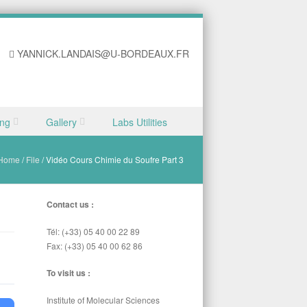
YANNICK.LANDAIS@U-BORDEAUX.FR
ing
Gallery
Labs Utilities
Home
/
File
/
Vidéo Cours Chimie du Soufre Part 3
Contact us :
Tél: (+33) 05 40 00 22 89
Fax: (+33) 05 40 00 62 86
To visit us :
Institute of Molecular Sciences