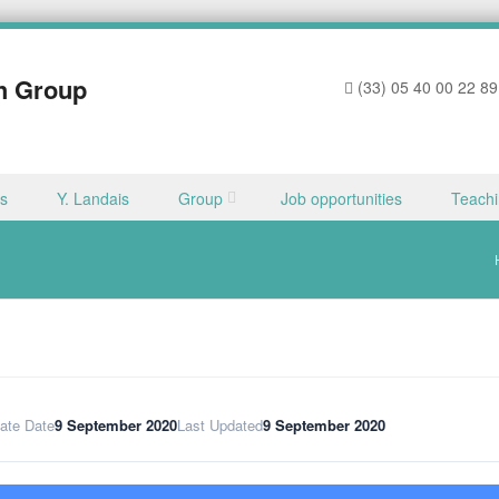
h Group
(33) 05 40 00 22 89
ns
Y. Landais
Group
Job opportunities
Teach
ate Date
9 September 2020
Last Updated
9 September 2020