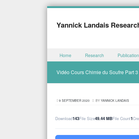
Yannick Landais Researc
Skip to content
Home
Research
Publicatio
Menu
Vidéo Cours Chimie du Soufre Part 3
9 SEPTEMBER 2020
BY
YANNICK LANDAIS
Download
143
File Size
49.44 MB
File Count
1
Cre