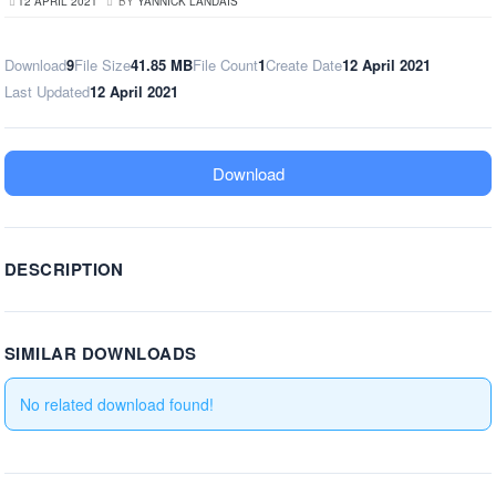
12 APRIL 2021
BY
YANNICK LANDAIS
Download
9
File Size
41.85 MB
File Count
1
Create Date
12 April 2021
Last Updated
12 April 2021
Download
DESCRIPTION
SIMILAR DOWNLOADS
No related download found!