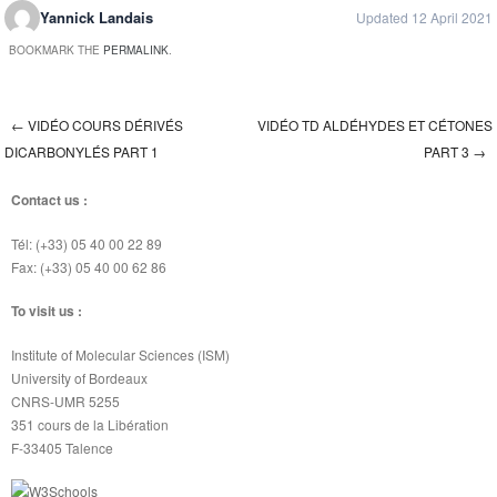
Yannick Landais
Updated 12 April 2021
BOOKMARK THE
PERMALINK
.
←
VIDÉO COURS DÉRIVÉS
VIDÉO TD ALDÉHYDES ET CÉTONES
Post navigation
DICARBONYLÉS PART 1
PART 3
→
Contact us :
Tél: (+33) 05 40 00 22 89
Fax: (+33) 05 40 00 62 86
To visit us :
Institute of Molecular Sciences (ISM)
University of Bordeaux
CNRS-UMR 5255
351 cours de la Libération
F-33405 Talence