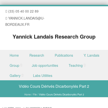
(33) 05 40 00 22 89
YANNICK.LANDAIS@U-
BORDEAUX.FR
Yannick Landais Research Group
Skip to content
Home
Research
Publications
Y. Landais
Menu
Group
Job opportunities
Teaching
Gallery
Labs Utilities
Vidéo Cours Dérivés Dicarbonylés Part 2
Home
/
File
/
Vidéo Cours Dérivés Dicarbonylés Part 2