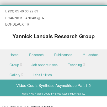
(33) 05 40 00 22 89
YANNICK.LANDAIS@U-
BORDEAUX.FR
Yannick Landais Research Group
Skip to content
Home
Research
Publications
Y. Landais
Menu
Group
Job opportunities
Teaching
Gallery
Labs Utilities
Vidéo Cours Synthèse Asymétrique Part 1.2
Home
/
File
/
Vidéo Cours Synthèse Asymétrique Part 1.2