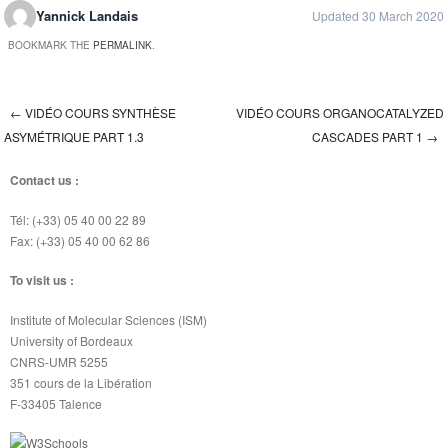
Yannick Landais
Updated 30 March 2020
BOOKMARK THE
PERMALINK
.
←
VIDÉO COURS SYNTHÈSE
VIDÉO COURS ORGANOCATALYZED
Post navigation
ASYMÉTRIQUE PART 1.3
CASCADES PART 1
→
Contact us :
Tél: (+33) 05 40 00 22 89
Fax: (+33) 05 40 00 62 86
To visit us :
Institute of Molecular Sciences (ISM)
University of Bordeaux
CNRS-UMR 5255
351 cours de la Libération
F-33405 Talence