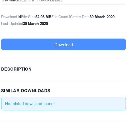
30 MARCH 2020
BY
YANNICK LANDAIS
Download
14
File Size
54.93 MB
File Count
1
Create Date
30 March 2020
Last Updated
30 March 2020
Download
DESCRIPTION
SIMILAR DOWNLOADS
No related download found!