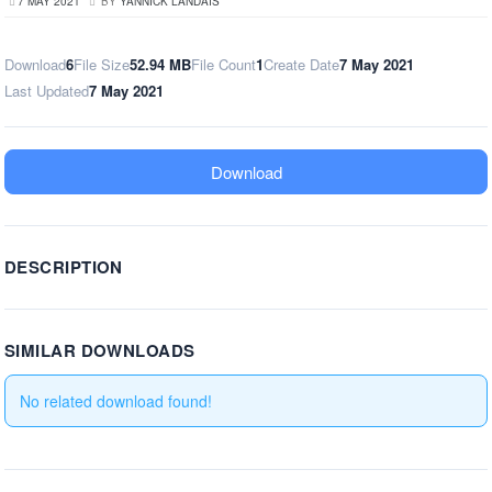
7 MAY 2021
BY
YANNICK LANDAIS
Download
6
File Size
52.94 MB
File Count
1
Create Date
7 May 2021
Last Updated
7 May 2021
Download
DESCRIPTION
SIMILAR DOWNLOADS
No related download found!