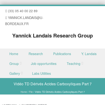
(33) 05 40 00 22 89
YANNICK.LANDAIS@U-
BORDEAUX.FR
Yannick Landais Research Group
Skip to content
Home
Research
Publications
Y. Landais
Menu
Group
Job opportunities
Teaching
Gallery
Labs Utilities
Vidéo TD Dérivés Acides Carboxyliques Part 7
Home
/
File
/
Vidéo TD Dérivés Acides Carboxyliques Part 7