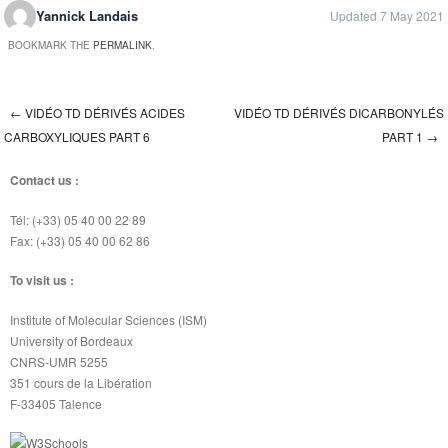
Yannick Landais
Updated 7 May 2021
BOOKMARK THE
PERMALINK
.
←
VIDÉO TD DÉRIVÉS ACIDES
VIDÉO TD DÉRIVÉS DICARBONYLÉS
Post navigation
CARBOXYLIQUES PART 6
PART 1
→
Contact us :
Tél: (+33) 05 40 00 22 89
Fax: (+33) 05 40 00 62 86
To visit us :
Institute of Molecular Sciences (ISM)
University of Bordeaux
CNRS-UMR 5255
351 cours de la Libération
F-33405 Talence