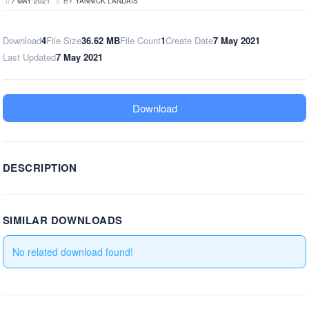
7 MAY 2021
BY
YANNICK LANDAIS
Download
4
File Size
36.62 MB
File Count
1
Create Date
7 May 2021
Last Updated
7 May 2021
Download
DESCRIPTION
SIMILAR DOWNLOADS
No related download found!