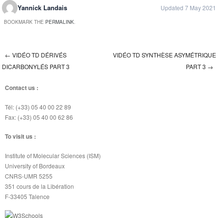
Yannick Landais
Updated 7 May 2021
BOOKMARK THE
PERMALINK
.
←
VIDÉO TD DÉRIVÉS
VIDÉO TD SYNTHÈSE ASYMÉTRIQUE
Post navigation
DICARBONYLÉS PART 3
PART 3
→
Contact us :
Tél: (+33) 05 40 00 22 89
Fax: (+33) 05 40 00 62 86
To visit us :
Institute of Molecular Sciences (ISM)
University of Bordeaux
CNRS-UMR 5255
351 cours de la Libération
F-33405 Talence