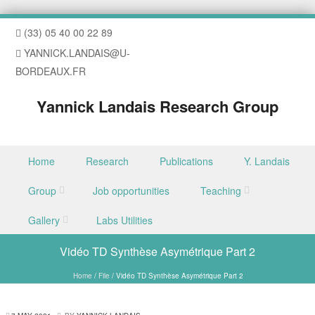
(33) 05 40 00 22 89
YANNICK.LANDAIS@U-
BORDEAUX.FR
Yannick Landais Research Group
Skip to content
Home
Research
Publications
Y. Landais
Menu
Group
Job opportunities
Teaching
Gallery
Labs Utilities
Vidéo TD Synthèse Asymétrique Part 2
Home
/
File
/
Vidéo TD Synthèse Asymétrique Part 2