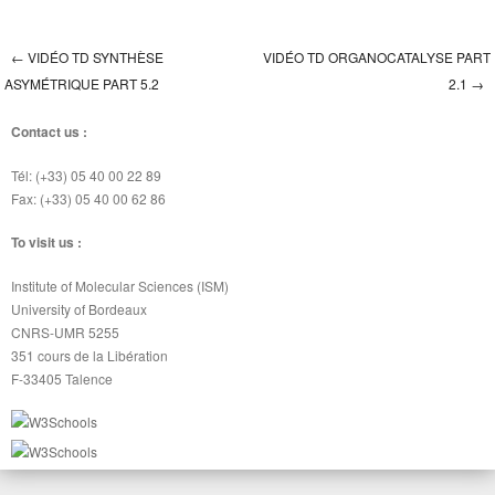
←
VIDÉO TD SYNTHÈSE
VIDÉO TD ORGANOCATALYSE PART
Post navigation
ASYMÉTRIQUE PART 5.2
2.1
→
Contact us :
Tél: (+33) 05 40 00 22 89
Fax: (+33) 05 40 00 62 86
To visit us :
Institute of Molecular Sciences (ISM)
University of Bordeaux
CNRS-UMR 5255
351 cours de la Libération
F-33405 Talence