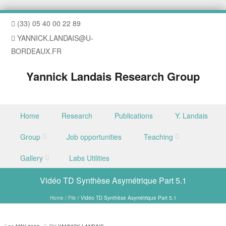
(33) 05 40 00 22 89
YANNICK.LANDAIS@U-
BORDEAUX.FR
Yannick Landais Research Group
Skip to content
Home
Research
Publications
Y. Landais
Menu
Group
Job opportunities
Teaching
Gallery
Labs Utilities
Vidéo TD Synthèse Asymétrique Part 5.1
Home
/
File
/
Vidéo TD Synthèse Asymétrique Part 5.1