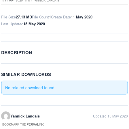
11 MAY 2020
BY
YANNICK LANDAIS
File Size
27.13 MB
File Count
1
Create Date
11 May 2020
Last Updated
15 May 2020
DESCRIPTION
SIMILAR DOWNLOADS
No related download found!
Yannick Landais
Updated 15 May 2020
BOOKMARK THE
PERMALINK
.